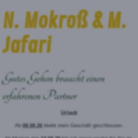
N. Mokroß & M.
Jafari
Gutes Gehen braucht einen
erfahrenen Partner
Urlaub
Ab
08.08.26
bleibt mein Geschäft geschlossen.