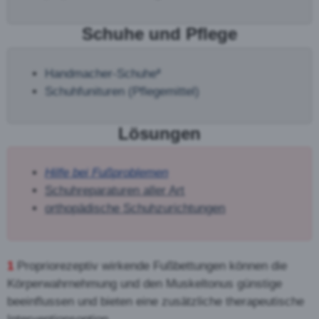
Schuhe und Pflege
Handmacher-Schuhe
²
Schuhfunituren (Pflegemittel)
Lösungen
Hilfe bei Fußproblemen
Schuhreparaturen aller Art
orthopädische Schuhzurichtungen
1
Propriorezeptiv wirkende Fußbettungen können die
Körperwahrnehmung und den Muskeltonus günstige
beeinflussen und bieten eine zusätzliche therapeutische