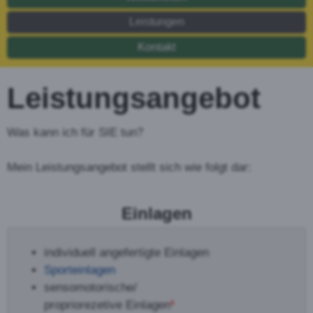
Leistungen
Kontakt
Leistungsangebot
Was kann ich für SIE tun?
Mein Leistungsangebot stellt sich wie folgt dar:
Einlagen
individuell angefertigte Einlagen
Sporteinlagen
sensomotorische/
propriorezetive Einlagen
¹