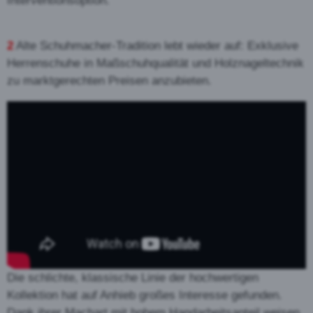
Interventionsoption.
2
Alte Schuhmacher-Tradition lebt wieder auf: Exklusive
Herrenschuhe in Maßschuhqualität und Holznageltechnik
zu marktgerechten Preisen anzubieten.
Die schlichte, klassische Linie der hochwertigen
Kollektion hat auf Anhieb großes Interesse gefunden.
Dank ihrer Machart mit hohem Handarbeitsanteil weisen